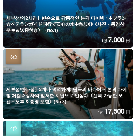
세부섬/약2시간】빈손으로 감동적인 본격 다이빙 1本プラン
☆ベテランガイド同行で安心の水中散歩◎《사진・동영상
무료＆送迎付き》（No.1)
7,000
円
1명
세부섬/반나절】2개나 넉넉하게! 남국의 바다에서 본격 다이
빙 체험☆강사의 철저한 지원으로 안심◎《선택 가능한 오
전・오후 & 송영 포함》(No.3)
17,500
円
1명