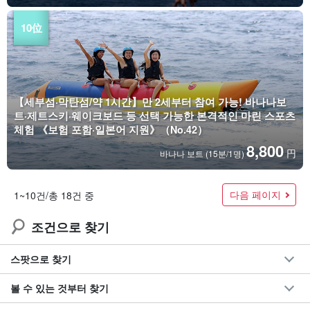
【세부섬·막탄섬/약 1시간】만 2세부터 참여 가능! 바나나보
트·제트스키·웨이크보드 등 선택 가능한 본격적인 마린 스포츠
체험 《보험 포함·일본어 지원》（No.42）
8,800
円
바나나 보트 (15분/1명)
다음 페이지
1~10건/총 18건 중
조건으로 찾기
스팟으로 찾기
볼 수 있는 것부터 찾기