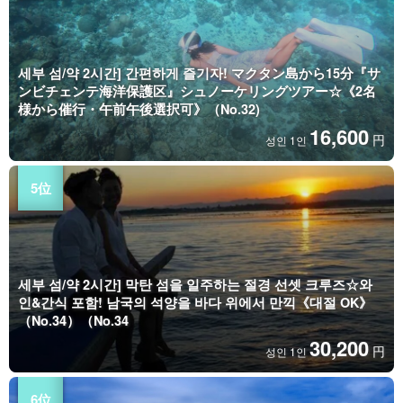
세부 섬/약 2시간] 간편하게 즐기자! マクタン島から15分『サ
ンビチェンテ海洋保護区』シュノーケリングツアー☆《2名
様から催行・午前午後選択可》（No.32)
16,600
円
성인 1인
세부 섬/약 2시간] 막탄 섬을 일주하는 절경 선셋 크루즈☆와
인&간식 포함! 남국의 석양을 바다 위에서 만끽《대절 OK》
（No.34）（No.34
30,200
円
성인 1인