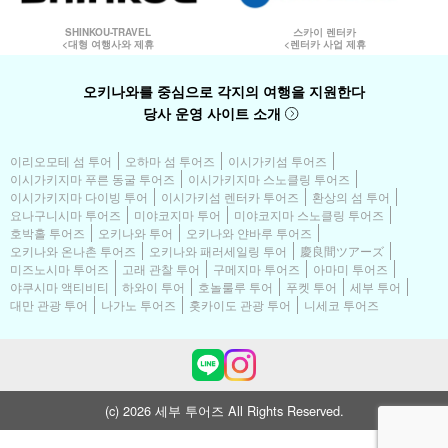
SHINKOU-TRAVEL
스카이 렌터카
<대형 여행사와 제휴
<렌터카 사업 제휴
오키나와를 중심으로 각지의 여행을 지원한다
당사 운영 사이트 소개
이리오모테 섬 투어
오하마 섬 투어즈
이시가키섬 투어즈
이시가키지마 푸른 동굴 투어즈
이시가키지마 스노클링 투어즈
이시가키지마 다이빙 투어
이시가키섬 렌터카 투어즈
환상의 섬 투어
요나구니시마 투어즈
미야코지마 투어
미야코지마 스노클링 투어즈
호박홀 투어즈
오키나와 투어
오키나와 얀바루 투어즈
오키나와 온나촌 투어즈
오키나와 패러세일링 투어
慶良間ツアーズ
미즈노시마 투어즈
고래 관찰 투어
구메지마 투어즈
아마미 투어즈
야쿠시마 액티비티
하와이 투어
호놀룰루 투어
푸켓 투어
세부 투어
대만 관광 투어
나가노 투어즈
홋카이도 관광 투어
니세코 투어즈
(c) 2026 세부 투어즈 All Rights Reserved.