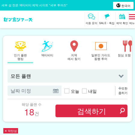
세부 섬 전문 액티비티 예약 사이트 "세부 투어즈"
한국어
각종 문의
SALE・특집
예약 확인
메뉴
인기 플랜
액티비티
지역
일본인 가이드
점심 포함 
랭킹
에서 찾기
동행 투어
또한
오늘
내일
좁히기
해당 플랜 수
18
건
✕ 막탄섬