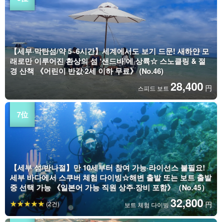
【세부·막탄섬/약 5~6시간】세계에서도 보기 드문! 새하얀 모
래로만 이루어진 환상의 섬 ‘샌드바’에 상륙☆ 스노클링 & 절
경 산책 《어린이 반값·2세 이하 무료》 (No.46)
28,400
円
스피드 보트
【세부 섬/반나절】만 10세부터 참여 가능·라이선스 불필요!
세부 바다에서 스쿠버 체험 다이빙☆해변 출발 또는 보트 출발
중 선택 가능 《일본어 가능 직원 상주·장비 포함》（No.45）
32,800
(2건)
円
보트 체험 다이빙