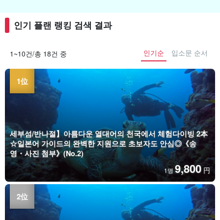
인기 플랜 랭킹 검색 결과
인기순
입소문 순서
1~10건/총 18건 중
세부섬/반나절】아름다운 열대어의 천국에서 체험다이빙 2本
☆일본어 가이드의 완벽한 지원으로 초보자도 안심◎《송
영・사진 첨부》(No.2)
9,800
円
1명