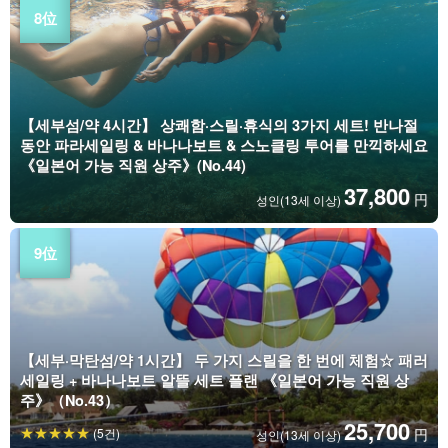
【세부섬/약 4시간】 상쾌함·스릴·휴식의 3가지 세트! 반나절
동안 파라세일링 & 바나나보트 & 스노클링 투어를 만끽하세요
《일본어 가능 직원 상주》(No.44)
37,800
円
성인(13세 이상)
【세부·막탄섬/약 1시간】 두 가지 스릴을 한 번에 체험☆ 패러
세일링 + 바나나보트 알뜰 세트 플랜 《일본어 가능 직원 상
주》（No.43）
25,700
(5건)
円
성인(13세 이상)