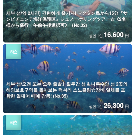
세부 섬/약 2시간] 간편하게 즐기자! マクタン島から15分『サ
ンビチェンテ海洋保護区』シュノーケリングツアー☆《2名
様から催行・午前午後選択可》（No.32)
16,600
円
성인 1인
세부 섬/오전 또는 오후 출발】힐투간 섬 & 나루수안 섬 2곳의
해양보호구역을 돌아보는 럭셔리 스노클링☆장비 일체를 포
함한 열대어 떼에 감동! (No.35)
26,300
円
성인 1인