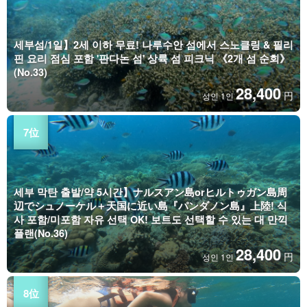
세부섬/1일】2세 이하 무료! 나루수안 섬에서 스노클링 & 필리
핀 요리 점심 포함 '판다논 섬' 상륙 섬 피크닉 《2개 섬 순회》
(No.33)
28,400
円
성인 1인
세부 막탄 출발/약 5시간】ナルスアン島orヒルトゥガン島周
辺でシュノーケル＋天国に近い島『パンダノン島』上陸! 식
사 포함/미포함 자유 선택 OK! 보트도 선택할 수 있는 대 만끽
플랜(No.36)
28,400
円
성인 1인