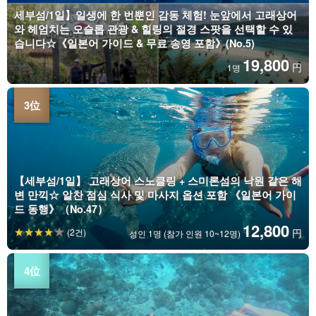
세부섬/1일】일생에 한 번뿐인 감동 체험! 눈앞에서 고래상어
와 헤엄치는 오슬롭 관광 & 힐링의 절경 스팟을 선택할 수 있
습니다☆《일본어 가이드 & 무료 송영 포함》(No.5)
19,800
円
1명
【세부섬/1일】 고래상어 스노클링 + 스미론섬의 낙원 같은 해
변 만끽☆ 알찬 점심 식사 및 마사지 옵션 포함 《일본어 가이
드 동행》（No.47）
12,800
(2건)
円
성인 1명 (참가 인원 10~12명)