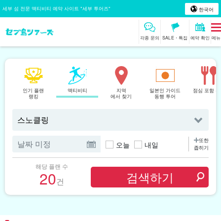
세부 섬 전문 액티비티 예약 사이트 "세부 투어즈"
한국어
각종 문의
SALE・특집
예약 확인
메뉴
인기 플랜
액티비티
지역
일본인 가이드
점심 포함 
랭킹
에서 찾기
동행 투어
또한
오늘
내일
좁히기
해당 플랜 수
20
건