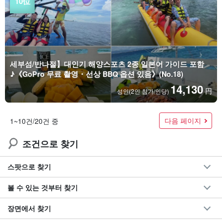
세부섬/반나절】대인기 해양스포츠 2종 일본어 가이드 포함
♪《GoPro 무료 촬영・선상 BBQ 옵션 있음》(No.18)
14,130
円
성인(2인 참가/인당)
다음 페이지
1~10건/20건 중
조건으로 찾기
스팟으로 찾기
볼 수 있는 것부터 찾기
장면에서 찾기