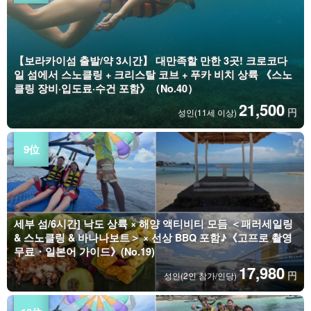
【보라카이섬 출발/약 3시간】 대만족할 만한 3곳! 크로코다
일 섬에서 스노클링 + 크리스탈 코브 + 푸카 비치 상륙 《스노
클링 장비·입도료·수건 포함》（No.40）
21,500
円
성인(11세 이상)
세부 섬/6시간] 낙도 상륙 × 해양 액티비티 모듬 ＜패러세일링
& 스노클링 & 바나나보트＞ × 선상 BBQ 포함♪《고프로 촬영
무료・일본어 가이드》(No.19)
17,980
円
성인(2인 참가/인당)