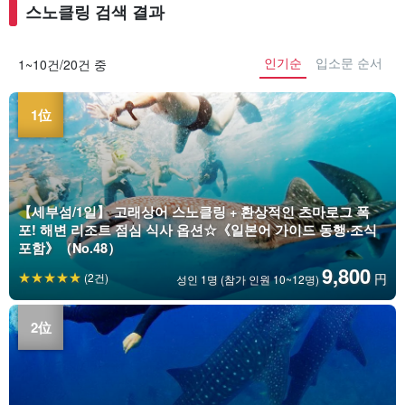
스노클링 검색 결과
인기순
입소문 순서
1~10건/20건 중
【세부섬/1일】 고래상어 스노클링 + 환상적인 츠마로그 폭
포! 해변 리조트 점심 식사 옵션☆《일본어 가이드 동행·조식
포함》（No.48）
9,800
(2건)
円
성인 1명 (참가 인원 10~12명)