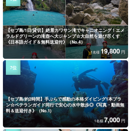
【セブ島/1日/貸切】絶景カワサン滝でキャニオニング！エメ
ラルドグリーンの滝壺へ大ジャンプ☆大自然を遊び尽くす
《日本語ガイド＆無料送迎付》（No.4）
19,800
円
1名様
【セブ島/約2時間】手ぶらで感動の本格ダイビング1本プラ
ン☆ベテランガイド同行で安心の水中散歩◎《写真・動画無
料＆送迎付き》（No.1)
7,000
円
1名様