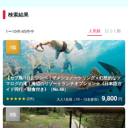
検索結果
人気順
口コミ順
1〜10件/45件中
【セブ島/1日】ジンベイザメシュノーケリング＋幻想的なツ
マログの滝！海辺のリゾートランチオプション☆《日本語ガ
イド同行・朝食付き》（No.48）
9,800
(2件)
円
大人1名様（10～12名参加）