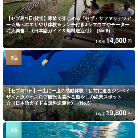
【セブ島/1日/貸切】家族で楽しめる「セブ・サファリ」ツア
ー☆鳥へのエサやり体験＆ランチ付き♪シマウマやチーター
に大興奮！《日本語ガイド＆無料送迎付》（No.6）
14,500
円
1名様
【セブ島/1日】一生に一度の感動体験！目前に迫るジンベイ
ザメと泳ぐオスロブ観光＆選べる癒やしの絶景スポット
☆《日本語ガイド＆無料送迎付》（No.5）
19,800
円
1名様