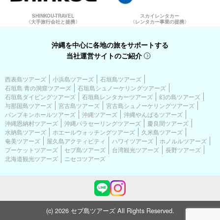
SHINKOU-TRAVEL
スカイレンタカー
〈大手旅行会社と提携〉
〈レンタカー事業の提携〉
沖縄を中心に各地の旅をサポートする
当社運営サイトのご紹介
西表島ツアーズ
小浜島ツアーズ
石垣島ツアーズ
石垣島 青の洞窟ツアーズ
石垣島シュノーケリングツアーズ
石垣島ダイビングツアーズ
石垣島レンタカーツアーズ
幻の島ツアーズ
与那国島ツアーズ
宮古島ツアーズ
宮古島シュノーケリングツアーズ
パンプキンホールツアーズ
沖縄ツアーズ
沖縄やんばるツアーズ
沖縄恩納村ツアーズ
沖縄パラセーリングツアーズ
慶良間ツアーズ
水納島ツアーズ
ホエールウォッチングツアーズ
久米島ツアーズ
奄美ツアーズ
屋久島アクティビティ
ハワイツアーズ
ホノルルツアーズ
プーケットツアーズ
セブ島ツアーズ
台湾観光ツアーズ
長野ツアーズ
北海道観光ツアーズ
ニセコツアーズ
(c) 2026 セブ島ツアーズ All Rights Reserved.