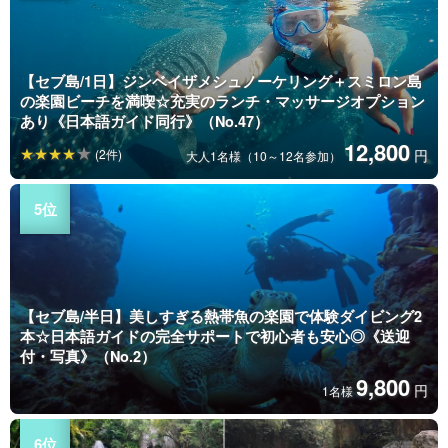
【セブ島/1日】ジンベイザメシュノーケリング＋スミロン島
の楽園ビーチを満喫☆充実のランチ・マッサージオプション
あり《日本語ガイド同行》（No.47）
12,800
(2件)
円
大人1名様（10～12名参加）
【セブ島/半日】美しすぎる熱帯魚の楽園で体験ダイビング2
本☆日本語ガイドの完全サポートで初心者も安心◎《送迎
付・写真》（No.2）
9,800
円
1名様