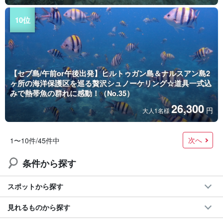
【セブ島/午前or午後出発】ヒルトゥガン島＆ナルスアン島2
ヶ所の海洋保護区を巡る贅沢シュノーケリング☆道具一式込
みで熱帯魚の群れに感動！（No.35）
26,300
円
大人1名様
次へ
1〜10件/45件中
条件から探す
スポットから探す
見れるものから探す