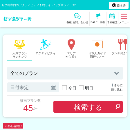
セブ島専門のアクティビティ予約サイト"セブ島ツアーズ"
日本語
各種 お問い合わせ
SALE・特集
予約確認
メニュー
人気プラン
アクティビティ
エリア
日本人ガイド
ランチ付きツ
ランキング
から探す
同行ツアー
さらに
今日
明日
絞り込む
該当プラン数
45
件
✕ 初心者向け