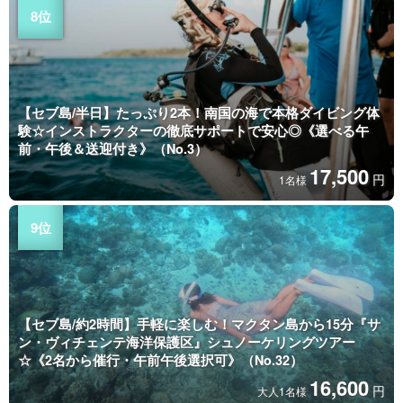
【セブ島/半日】たっぷり2本！南国の海で本格ダイビング体
験☆インストラクターの徹底サポートで安心◎《選べる午
前・午後＆送迎付き》（No.3）
17,500
円
1名様
【セブ島/約2時間】手軽に楽しむ！マクタン島から15分『サ
ン・ヴィチェンテ海洋保護区』シュノーケリングツアー
☆《2名から催行・午前午後選択可》（No.32）
16,600
円
大人1名様