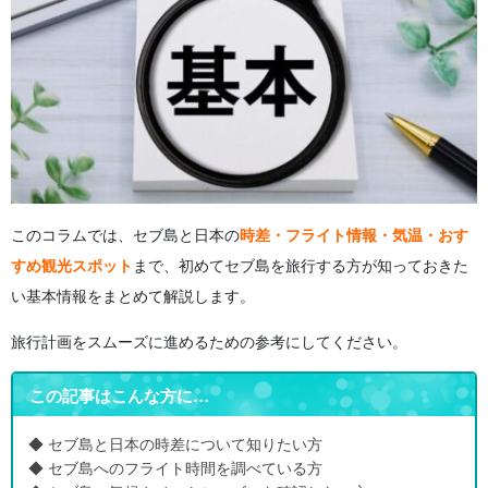
5.1
観光に最適な乾季シーズン
5.2
雨季でも楽しめる過ごし方
6
セブ島の絶景・体験スポット4選
6.1
オスロブのジンベエザメウォッチング
6.2
カワサン滝キャニオニング
6.3
海に広がる絶景！ シュノーケリング・ダイビング
6.4
サファリパークで動物と触れ合う体験
7
セブ島との時差に関するよくある質問（FAQ）
8
まとめ
このコラムでは、セブ島と日本の
時差・フライト情報・気温・おす
すめ観光スポット
まで、初めてセブ島を旅行する方が知っておきた
い基本情報をまとめて解説します。
旅行計画をスムーズに進めるための参考にしてください。
この記事はこんな方に…
◆ セブ島と日本の時差について知りたい方
◆ セブ島へのフライト時間を調べている方