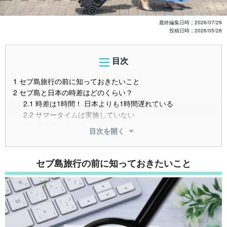
最終編集日時；
2026/07/29
投稿日時；
2026/05/28
目次
1
セブ島旅行の前に知っておきたいこと
2
セブ島と日本の時差はどのくらい？
2.1
時差は1時間！ 日本よりも1時間遅れている
2.2
サマータイムは実施していない
2.3
時差ぼけの心配はほぼなし
目次を開く
3
セブ島への飛行機・フライト情報
3.1
日本からセブ島までの所要時間
3.2
直行便と乗り継ぎ便の違い
セブ島旅行の前に知っておきたいこと
3.3
主要空港とアクセス方法
4
セブ島の気温・天気と服装の目安
4.1
年間を通じて熱帯性気候
4.2
乾季と雨季の違いと注意点
4.3
季節別おすすめの服装
5
セブ島旅行のおすすめ時期と 避けたい時期