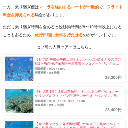
一方、乗り継ぎ便は
マニラを経由するルートが一般的
で、
フライト
料金を抑えられる
場合があります。
ただし乗り継ぎ時間を含めると総移動時間が8〜10時間以上になる
こともあるため、
旅行日程に余裕を持たせる
のがポイントです。
セブ島の人気ツアーはこちら↓
【セブ島/午前or午後出発】ヒルトゥガン島＆ナルスアン
島2ヶ所の海洋保護区を巡る贅沢シュノーケリング☆道
具一式込みで熱帯魚の群れに感動！（No.35）
開始時間：9:00 / 13:00
所要時間：約5時間
26,300円
【セブ島/1日】2歳以下無料！ナルスアン島でシュノー
ケリング＆フィリピン料理ランチ付き『パンダノン島』
上陸アイランドピクニック《2島めぐり》（No.33）
開始時間：9:00～15:15 / 9:00～16:00
所要時間：約6～7時間
28,400円
【セブ島マクタン発/約5時間】ナルスアン島orヒルトゥ
ガン島周辺でシュノーケル＋天国に近い島『パンダノン