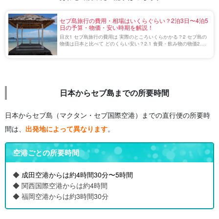
セブ島旅行の費用・相場はいくらぐらい？2泊3日〜4泊5
日の予算・物価・安い時期を解説！
目次1 セブ島旅行の費用は 実際のところいくらかかる？2 セブ島の
物価は日本と比べて どのくらい安い？2.1 食費・飲み物の物価2.2
交通費の物価2.3 アクティビティ・観光の物価3 日程別！セブ島旅
行の費用目安3.1 […]
日本からセブ島までの所要時間
日本からセブ島（マクタン・セブ国際空港）までの直行便の所要時
間は、
出発地によって異なります
。
空港ごとの所要時間
◆
成田空港からは約4時間30分〜5時間
◆ 関西国際空港からは約4時間
◆ 福岡空港からは約3時間30分