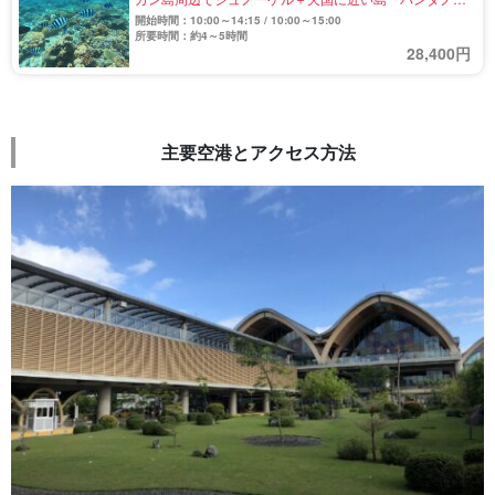
島』上陸！食事あり・なし自由選択OK！ボートも選べ
開始時間：10:00～14:15 / 10:00～15:00
る大満喫プラン（No.36）
所要時間：約4～5時間
28,400円
主要空港とアクセス方法