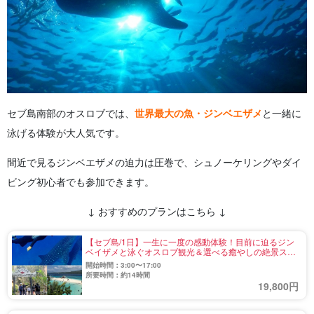
セブ島南部のオスロブでは、
世界最大の魚・ジンベエザメ
と一緒に
泳げる体験が大人気です。
間近で見るジンベエザメの迫力は圧巻で、シュノーケリングやダイ
ビング初心者でも参加できます。
↓ おすすめのプランはこちら ↓
【セブ島/1日】一生に一度の感動体験！目前に迫るジン
ベイザメと泳ぐオスロブ観光＆選べる癒やしの絶景スポ
ット☆《日本語ガイド＆無料送迎付》（No.5）
開始時間：3:00〜17:00
所要時間：約14時間
19,800円