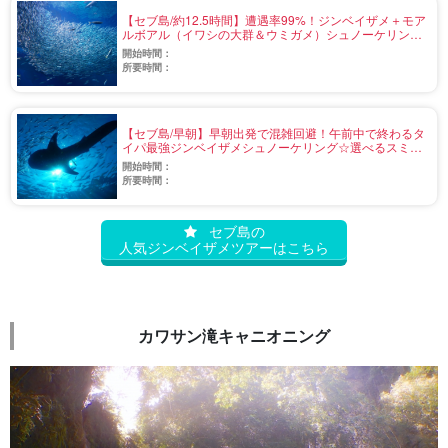
【セブ島/約12.5時間】遭遇率99%！ジンベイザメ＋モア
ルボアル（イワシの大群＆ウミガメ）シュノーケリング
☆大迫力のジンベイザメと撮影体験！＜写真無料／昼食
開始時間：
／日本語／GoProレンタルあり＞（No.v-3）
所要時間：
【セブ島/早朝】早朝出発で混雑回避！午前中で終わるタ
イパ最強ジンベイザメシュノーケリング☆選べるスミロ
ン島上陸付きフォトジェニックプラン＜日本語ガイド／
開始時間：
送迎付き＞（No.v-6）
所要時間：
セブ島の
人気ジンベイザメツアーはこちら
カワサン滝キャニオニング