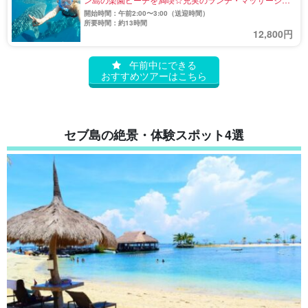
プションあり《日本語ガイド同行》（No.47）
開始時間：午前2:00〜3:00（送迎時間）
所要時間：約13時間
12,800円
午前中にできる
おすすめツアーはこちら
セブ島の絶景・体験スポット4選