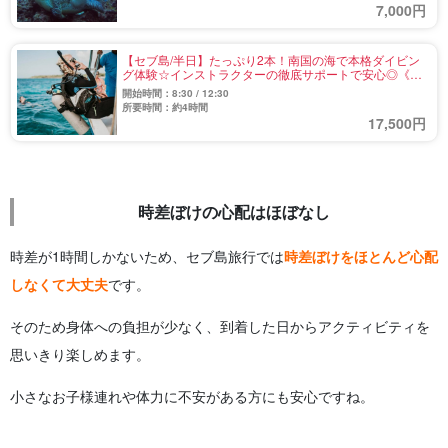
7,000円
【セブ島/半日】たっぷり2本！南国の海で本格ダイビン
グ体験☆インストラクターの徹底サポートで安心◎《選
べる午前・午後＆送迎付き》（No.3）
開始時間：8:30 / 12:30
所要時間：約4時間
17,500円
時差ぼけの心配はほぼなし
時差が1時間しかないため、セブ島旅行では
時差ぼけをほとんど心配
しなくて大丈夫
です。
そのため身体への負担が少なく、到着した日からアクティビティを
思いきり楽しめます。
小さなお子様連れや体力に不安がある方にも安心ですね。