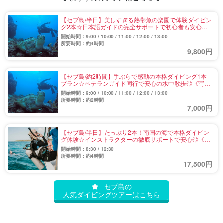
【セブ島/半日】美しすぎる熱帯魚の楽園で体験ダイビン
グ2本☆日本語ガイドの完全サポートで初心者も安心
◎《送迎付・写真》（No.2）
開始時間：9:00 / 10:00 / 11:00 / 12:00 / 13:00
所要時間：約4時間
9,800円
【セブ島/約2時間】手ぶらで感動の本格ダイビング1本
プラン☆ベテランガイド同行で安心の水中散歩◎《写
真・動画無料＆送迎付き》（No.1)
開始時間：9:00 / 10:00 / 11:00 / 12:00 / 13:00
所要時間：約2時間
7,000円
【セブ島/半日】たっぷり2本！南国の海で本格ダイビン
グ体験☆インストラクターの徹底サポートで安心◎《選
べる午前・午後＆送迎付き》（No.3）
開始時間：8:30 / 12:30
所要時間：約4時間
17,500円
セブ島の
人気ダイビングツアーはこちら