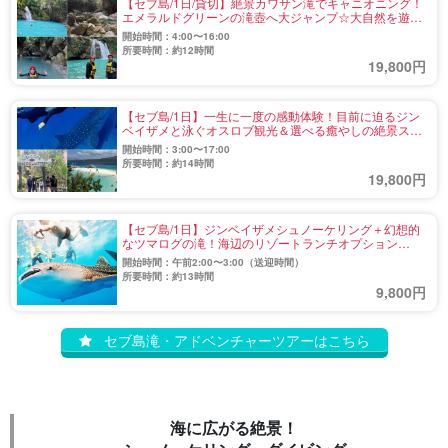
【セブ島/1日/貸切】絶景カワサン滝でキャニオニング！
エメラルドグリーンの滝壺へ大ジャンプ☆大自然を遊び
尽くす《日本語ガイド＆無料送迎付》（No.4）
開始時間：4:00〜16:00
所要時間：約12時間
19,800円
【セブ島/1日】一生に一度の感動体験！目前に迫るジン
ベイザメと泳ぐオスロブ観光＆選べる癒やしの絶景スポ
ット☆《日本語ガイド＆無料送迎付》（No.5）
開始時間：3:00〜17:00
所要時間：約14時間
19,800円
【セブ島/1日】ジンベイザメシュノーケリング＋幻想的
なツマログの滝！海辺のリゾートランチオプション
☆《日本語ガイド同行・朝食付き》（No.48）
開始時間：午前2:00〜3:00（送迎時間）
所要時間：約13時間
9,800円
セブ島滝・アドベンチャーツアーはこちら
海に広がる絶景！