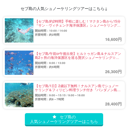
セブ島の人気シュノーケリングツアーはこちら↓
【セブ島/約2時間】手軽に楽しむ！マクタン島から15分
『サン・ヴィチェンテ海洋保護区』シュノーケリングツ
アー☆《2名から催行・午前午後選択可》（No.32）
開始時間：10:00 / 14:00
所要時間：約2時間
16,600円
【セブ島/午前or午後出発】ヒルトゥガン島＆ナルスアン
島2ヶ所の海洋保護区を巡る贅沢シュノーケリング☆道
具一式込みで熱帯魚の群れに感動！（No.35）
開始時間：9:00 / 13:00
所要時間：約5時間
26,300円
【セブ島/1日】2歳以下無料！ナルスアン島でシュノー
ケリング＆フィリピン料理ランチ付き『パンダノン島』
上陸アイランドピクニック《2島めぐり》（No.33）
開始時間：9:00～15:15 / 9:00～16:00
所要時間：約6～7時間
28,400円
セブ島の
人気シュノーケリングツアーはこちら