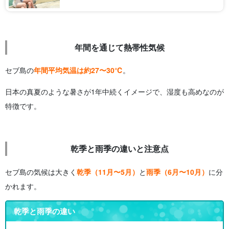
2.2 4月〜6月：暑さのピークと雨季の始まり2.3 7月〜9月：雨季本
番・台風シーズン2. […]
年間を通じて熱帯性気候
セブ島の
年間平均気温は約27〜30℃
。
日本の真夏のような暑さが1年中続くイメージで、湿度も高めなのが
特徴です。
乾季と雨季の違いと注意点
セブ島の気候は大きく
乾季（11月〜5月）
と
雨季（6月〜10月）
に分
かれます。
乾季と雨季の違い