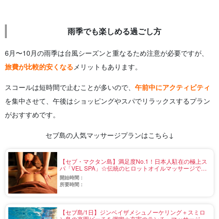
雨季でも楽しめる過ごし方
6月〜10月の雨季は台風シーズンと重なるため注意が必要ですが、
旅費が比較的安くなる
メリットもあります。
スコールは短時間で止むことが多いので、
午前中にアクティビティ
を集中させて、午後はショッピングやスパでリラックスするプラン
がおすすめです。
セブ島の人気マッサージプランはこちら↓
【セブ・マクタン島】満足度No.1！日本人駐在の極上ス
パ「VEL SPA」☆伝統のヒロットオイルマッサージでリ
ラックス＜安心の日本人スタッフあり／食事付あり／送
開始時間：
迎付き／完全個室プランあり＞（No.v-10）
所要時間：
【セブ島/1日】ジンベイザメシュノーケリング＋スミロ
ン島の楽園ビーチを満喫☆充実のランチ・マッサージオ