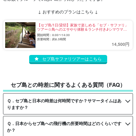
↓ おすすめのプランはこちら ↓
【セブ島/1日/貸切】家族で楽しめる「セブ・サファリ」
ツアー☆鳥へのエサやり体験＆ランチ付き♪シマウマや
チーターに大興奮！《日本語ガイド＆無料送迎付》
開始時間：8:00〜14:30
（No.6）
所要時間：約6.5時間
14,500円
セブ島サファリツアーはこちら
セブ島との時差に関するよくある質問（FAQ）
Ｑ．セブ島と日本の時差は何時間ですか？サマータイムはあ
りますか？
Ｑ．日本からセブ島への飛行機の所要時間はどのくらいです
か？