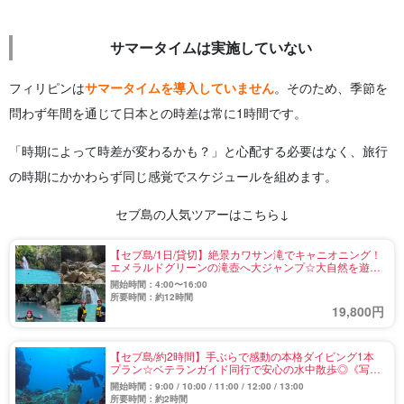
サマータイムは実施していない
フィリピンは
サマータイムを導入していません
。そのため、季節を
問わず年間を通じて日本との時差は常に1時間です。
「時期によって時差が変わるかも？」と心配する必要はなく、旅行
の時期にかかわらず同じ感覚でスケジュールを組めます。
セブ島の人気ツアーはこちら↓
【セブ島/1日/貸切】絶景カワサン滝でキャニオニング！
エメラルドグリーンの滝壺へ大ジャンプ☆大自然を遊び
尽くす《日本語ガイド＆無料送迎付》（No.4）
開始時間：4:00〜16:00
所要時間：約12時間
19,800円
【セブ島/約2時間】手ぶらで感動の本格ダイビング1本
プラン☆ベテランガイド同行で安心の水中散歩◎《写
真・動画無料＆送迎付き》（No.1)
開始時間：9:00 / 10:00 / 11:00 / 12:00 / 13:00
所要時間：約2時間