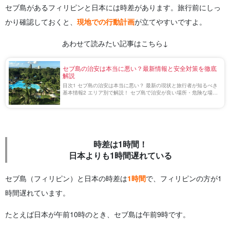
セブ島があるフィリピンと日本には時差があります。旅行前にしっ
かり確認しておくと、
現地での行動計画
が立てやすいですよ。
あわせて読みたい記事はこちら↓
セブ島の治安は本当に悪い？最新情報と安全対策を徹底
解説
目次1 セブ島の治安は本当に悪い？ 最新の現状と旅行者が知るべき
基本情報2 エリア別で解説！ セブ島で治安が良い場所・危険な場所
2.1 リゾートエリア「マクタン島」の治安事情2.2 商業とビジネス
の中心地 「セブシティ」 […]
時差は1時間！
日本よりも1時間遅れている
セブ島（フィリピン）と日本の時差は
1時間
で、フィリピンの方が1
時間遅れています。
たとえば日本が午前10時のとき、セブ島は午前9時です。