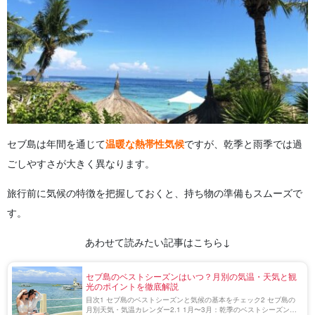
セブ島は年間を通じて
温暖な熱帯性気候
ですが、乾季と雨季では過
ごしやすさが大きく異なります。
旅行前に気候の特徴を把握しておくと、持ち物の準備もスムーズで
す。
あわせて読みたい記事はこちら↓
セブ島のベストシーズンはいつ？月別の気温・天気と観
光のポイントを徹底解説
目次1 セブ島のベストシーズンと気候の基本をチェック2 セブ島の
月別天気・気温カレンダー2.1 1月〜3月：乾季のベストシーズン