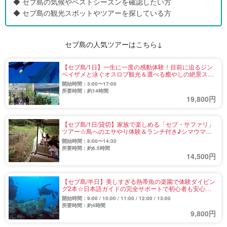
◆ セブ島の気候やベストシーズンを確認したい方
◆ セブ島の観光スポットやツアーを探している方
セブ島の人気ツアーはこちら↓
【セブ島/1日】一生に一度の感動体験！目前に迫るジン
ベイザメと泳ぐオスロブ観光＆選べる癒やしの絶景スポ
ット☆《日本語ガイド＆無料送迎付》（No.5）
開始時間：3:00〜17:00
所要時間：約14時間
19,800円
【セブ島/1日/貸切】家族で楽しめる「セブ・サファリ」
ツアー☆鳥へのエサやり体験＆ランチ付き♪シマウマや
チーターに大興奮！《日本語ガイド＆無料送迎付》
開始時間：8:00〜14:30
（No.6）
所要時間：約6.5時間
14,500円
【セブ島/半日】美しすぎる熱帯魚の楽園で体験ダイビン
グ2本☆日本語ガイドの完全サポートで初心者も安心
◎《送迎付・写真》（No.2）
開始時間：9:00 / 10:00 / 11:00 / 12:00 / 13:00
所要時間：約4時間
9,800円