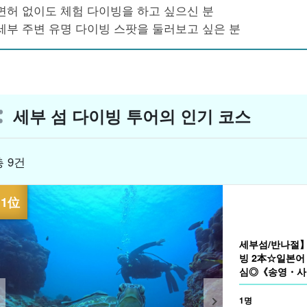
면허 없이도 체험 다이빙을 하고 싶으신 분
세부 주변 유명 다이빙 스팟을 둘러보고 싶은 분
세부 섬 다이빙 투어의 인기 코스
총 9건
세부섬/반나절
빙 2本☆일본어
심◎《송영・사진
1명