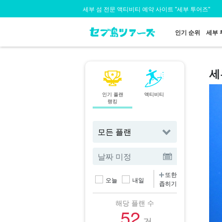
세부 섬 전문 액티비티 예약 사이트 "세부 투어즈"
인기 순위
세부 
세
인기 플랜
액티비티
지역
랭킹
에서 찾기
또한
오늘
내일
좁히기
해당 플랜 수
52
건