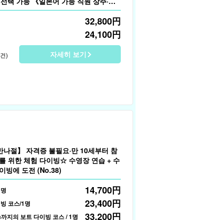
 선택 가능 《일본어 가능 직원 상주·장
45）
32,800
円
24,100
円
자세히 보기
2건)
반나절】 자격증 불필요·만 10세부터 참
를 위한 체험 다이빙☆ 수영장 연습 + 수
이빙에 도전 (No.38)
14,700
円
1명
23,400
円
빙 코스/1명
33,200
円
m까지의 보트 다이빙 코스 / 1명