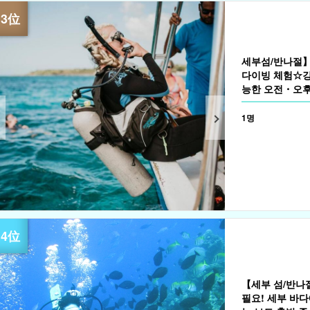
세부섬/반나절】
다이빙 체험☆강
능한 오전・오후 
1명
【세부 섬/반나
필요! 세부 바