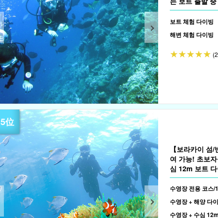
는 보트 출발 중
비 포함》（No.
보트 체험 다이빙
해변 체험 다이빙
(
【보라카이 섬/
여 가능! 초보자
심 12m 보트 다
수영장 전용 코스/
수영장 + 해양 다이
수영장 + 수심 12