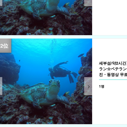
세부섬/약2시간
ラン☆ベテラン
진・동영상 무료
1명