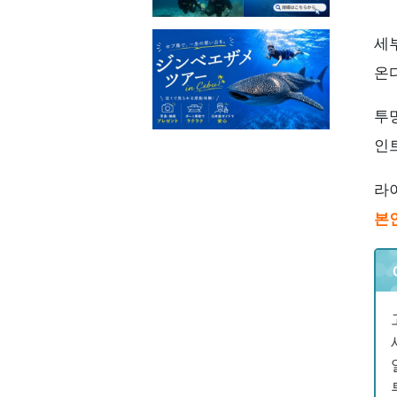
세
온다
투
인
라
본