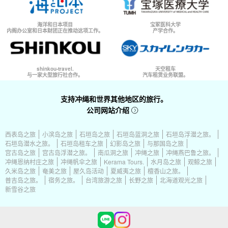
海洋和日本项目
宝冢医科大学
内阁办公室和日本财团正在推动这项工作。
产学合作。
shinkou-travel.
天空租车
与一家大型旅行社合作。
汽车租赁业务联盟。
支持冲绳和世界其他地区的旅行。
公司网站介绍
西表岛之旅
小滨岛之旅
石垣岛之旅
石垣岛蓝洞之旅
石垣岛浮潜之旅。
石垣岛潜水之旅。
石垣岛租车之旅
幻影岛之旅
与那国岛之旅
宫古岛之旅
宫古岛浮潜之旅。
南瓜洞之旅
冲绳之旅
冲绳燕巴鲁之旅。
冲绳恩纳村庄之旅
冲绳帆伞之旅
Kerama Tours.
水月岛之旅
观鲸之旅
久米岛之旅
奄美之旅
屋久岛活动
夏威夷之旅
檀香山之旅。
普吉岛之旅。
宿务之旅。
台湾旅游之旅
长野之旅
北海道观光之旅
新雪谷之旅