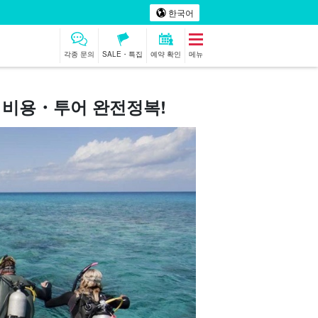
한국어
각종 문의
SALE・특집
예약 확인
메뉴
・비용・투어 완전정복!