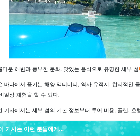
6.3.
현지에서 유용한 영어 문구와 매너
.
세부 투어를 더 재미있게 즐기는 팁
7.1.
현지 투어 선택 및 예약 방법
7.2.
세부를 효율적으로 돌아다니기 위한 교통수단
7.3.
필리핀의 추천 맛집
7.4.
SNS映えスポットまとめ
.
세부 투어 자주 묻는 질문(FAQ)
.
요약
름다운 해변과 풍부한 문화, 맛있는 음식으로 유명한 세부 섬
은 바다에서 즐기는 해양 액티비티, 역사 유적지, 합리적인 
비일상 체험을 할 수 있다.
번 기사에서는 세부 섬의 기본 정보부터 투어 비용, 플랜, 호
이 기사는 이런 분들에게...