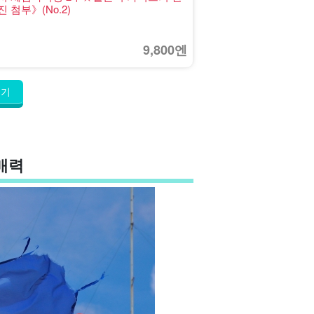
첨부》(No.2)
9,800엔
여기
매력