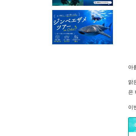
7
8
9
아
맑
은 
이