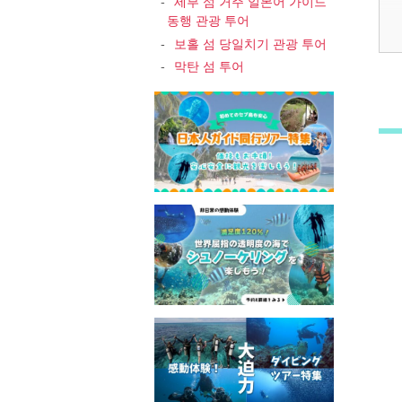
세부 섬 거주 일본어 가이드
동행 관광 투어
보홀 섬 당일치기 관광 투어
3
막탄 섬 투어
4
5
6