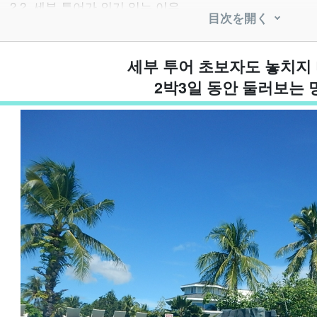
2.2.
세부 투어가 인기 있는 이유
目次を開く
2.3.
베스트 시즌과 기후
.
세부 투어 추천 액티비티 인기 액티비티
3.1.
아일랜드 호핑
세부 투어 초보자도 놓치지 
3.2.
고래상어 투어
2박3일 동안 둘러보는 
3.3.
해양 스포츠
.
세부 투어 비용 시세와 저렴하게 가는 요령
4.1.
2박3일 여행 비용 기준
4.2.
저렴한 투어를 예약하는 타이밍
4.3.
항공권 + 호텔 패키지 비교
4.4.
절약하면서 즐기는 포인트
.
세부에서 추천하는 추천 숙박 지역
5.1.
막탄섬의 고급 리조트 호텔
5.2.
세부 시내 호텔
.
세부 섬 투어 준비물 및 주의사항
6.1.
세부 투어 준비물 목록
6.2.
치안-안전 대책