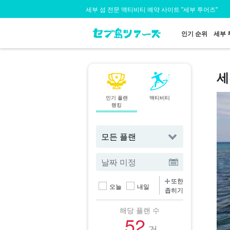
세부 섬 전문 액티비티 예약 사이트 "세부 투어즈"
인기 순위
세부 
세
인기 플랜
액티비티
지역
랭킹
에서 찾기
또한
오늘
내일
좁히기
해당 플랜 수
52
건