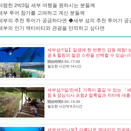
저렴한 2박3일 세부 여행을 원하시는 분들께
세부 투어 참가를 고려하고 계신 분들께
세부의 추천 투어가 궁금하다면 ◆세부 섬의 추천 투어가 
세부의 인기 액티비티와 관광을 만끽하고 싶다면
세부섬/1일】일생에 한 번뿐인 감동 체험!
광 & 힐링의 절경 스팟을 선택할 수 있습
(No.5)
開始時間3:00~17:00
필요한 시간약 14시간
세부섬/1일/전세】가족이 즐길 수 있는 
험 & 점심식사 포함♪ 얼룩말과 치타에 대흥
（No.6）（No.5
開始時間8:00~14:30
필요한 시간약 6.5시간
세부섬/반나절】아름다운 열대어의 천국에